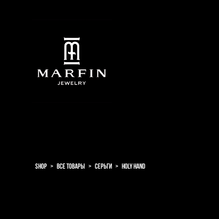
shop
>
все товары
>
серьги
>
holy hand