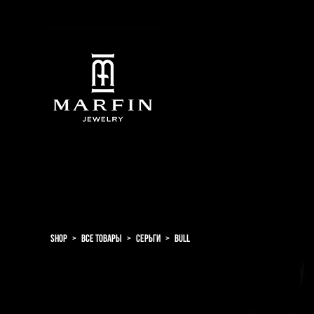
shop
>
все товары
>
серьги
>
bull