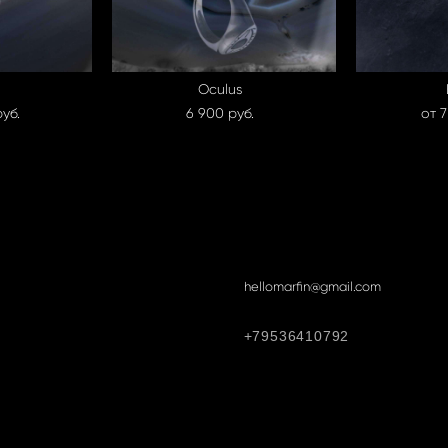
Oculus
уб.
6 900 pуб.
от 7
hellomarfin@gmail.com
+79536410792